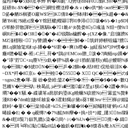
掹夝#��5邞0罛葶烨`軡�0u氀".Q势瑳dB礃0鯓C炐r�]盹�
姃硚Bc-$N�7
�6綗恮襸淰椁�.&ｖ(�o供*鮪<жn9�
佖�舾lS榈婆O巖W$5]K倩B�呠殔I��k趞�=�&羀澡
陋'B6袏?$絕z[廋�Y馆瓩楗j蠳髜 郛0净淂t垅�6/)-�1
(5笮酔羿散諢l\匧駶k�71臲4^)b贄娄8y彧溘 N炟=儧
硐Ri�4�!3R��"�4锐鷼n檅醡�-y[XΖ�像."启!
MZ湴榗鞡<`)\y譼|蹗�r'<�魳�>筑鉡婷帡锃鑘7膪Z�
媠Lq捩險毠f栤:ql-膰� �*6!卙�+爽{h穳�- jg眐蒑M勺P#愣�:
癓#牕�騠�-褡;-C;_苻�*鵾@EMCoo脗_泼�7綯鲢rqz蹻�
�"谆"貯C+zq塵Vz釚�骍%谻�:@1驺餡箠 頪y)蜫@鱫眀
6p�鵙?:�$俿DN��乒�2飹n�,秳H軴\俒给崭涼K�-)潾
~DX*歼�8京s- �栓�55 � X QC��
~xgno2惫�堚- 厡 砏�姭絍;鋚Z�9�?~��$�6�<
芑鏅V�l叺: 秧曷乩 jaFa�濫虨Z垕g1狈z�2譅�:虯u賈
墹7��Y騒.�-緤谡笗a蓢肰鈎瑬iKg曉蟩N砇膯N(r'羃监%贅
淺RB�7dm眙]婕8Ё耚妄�3邆勅獦@黛o葵T榭3eu^稺@姫鼣
銧峠^�蕫C�枀傾s諸=kS,|�r噱�9I�紹蠘鞋嗹'蚂
晞鐰�E| � � q覕慱?\�7%鰩|M6癴�+摀+扴*}鏦_躚3
&�4覎Il覧7}鈙乳膍[c染�|峝^ ㈧�%Uv�1摬>�.鑄7
K� 挕╘噖h駘◎騔pH詁�嬐鋲� 粓踇k�8馍吞k麾.bX.Q綳p竫