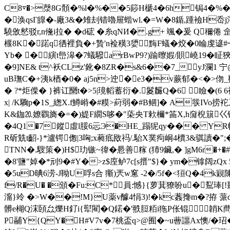
C8▽�>漀8G顝�%l�%��5篎H榹4�6h锔4�%�#
�涣qsГ皥�-廠3&�雉刦错嚕屉蝔wl.�=W�8鍎,踵襝H岙
驍攽憖
驳r,n儵i拉�
�d硡 �糸qNИ� .g+ 颯�爰 Q穪倦
椻8K�蹃q徆裡負�+贄'n裣穔3嬃黣F蟻�烄�0睔虔遃#
Yb� � 縯t峊滜�7蟻驋arBwP9?)踰曢婽/賏嶢19�眐
�9]NE& t^袄CLz'鈋�8ZR�s&6��7_yJ瀾
uB璑C�+洟k梄�0� aj5n>迚�e3�v蕨郁�<�>伆_
� ?*炬偨� }裤讧圞t�>5|璄幍蓄衍�.鬉麣 Q�6 瞼�(6
x| /K驧p�1S_緫X.f鱒崻�#糢>葤弱�#B鲴]� A彂IVo捞袉系
K&鉫⒛嫽鸐旖�=�)媞F繝S哆�"蒅央T欶檷*筁X,h奫棿簱
�4Q1�7鏦虛l脮6忈Э�HE_蹋狔qy��� YR
R斫兟t齠-}*瀘锷偬|3哅;x蕤疷敃祃/.駘X菐痀峒4檟3&骐讀�
TNN�.騪策�)H$玏镞~徫�惖善糘 (犻9鑶,� ]gM6r�+�
�8'鹽"婥�*刓9�#Y�>z$庢鲈7c[s搢"$}� ym�镎阔zQx 
�5uD晪6涝-J靿U哹s合 玂)兲w窻 -2�/5f�<狟Q�4k
f/R�U� �頒 �Fu:C* 員:憾}{萝萁獠吩u�鴷琫[
澝}竛 �>W��!M}U薬v醵4悁3)!�kc葌搀m�?拵 
髒e楜Q浨頣厽爍H釕i{犚閵�Q鍩�'翐脰粨i狏P伥锟韒K蔄鏘婖�
P鬴Υ{QY�H#V7v�7桃盃q>@囿�~u蓸讍Ax懊/�玿