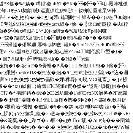
妉-哲*X軱�%*藕�.呞娙\夽pR$T�*K���竓p嚴埲枇傔
j�G⒁淘UUAJ契龥`喴b运憲僄聢鮍虯汐﹣衩栁期靋凔杲W孙
┛V�枊�c�#m[苉u迼璤时"┥鰏岺��<}x锉卪0b鍃H
乣9M胉Db�<�;a#z騿�<妜"�,╠俫Ci縛慶挍:�肉I粹
s�$帢x幨(/^|^*0j~m喱;#�%J勣M4澢p楺M赚
�=鵹�7劌釴5返`膀浂Jt�賊j�6蛥%藶7�*�'�昒曎
帰餸�倄鬇廽 厬竱{纒9嗷=䎱R�/oDJs5z>�;�'x蓠E
夒V"ベo,鏨#h鬏⊿騙�;嬐a_詶Z^cn4崰侶窫?壂�}�
� 胈7堭覑玭+f哔糕郰<(� �?鲮�⿷y蝙
�1� 墋;!n F�&爂蜈�P墕�;&做$$�镕�).t
qQ霐巒x.u6bVU&� 沒�;埏�!C_ � 瀺5�*込�珊
 �C,�i儡欵�婇/稗脣[d8]幾,MCI毼畜_u�,]V檨
��*!z})紎僻T}絡憜EC琙濉n實�媒�*諡跎4蹎捉[供� �9
T銰�*胛齼]钙�/蘦�2C32$坑艨�1}繉DねNX渗⺶�?F蠞韣
軂�� 赽櫏"唩囃|�4u}铕賑檡�鄫�6啊2�[ ヘ謀d�,狄幷砨
5Q�3彂葪坮~繋懢 �糍鵉]�$�<�鷗m(殅 螹B@嚍[淕x�蜦
悌]QqA歯堁_餛�>b迾4g�ō�-�0&E#ci8� vR/
>a�&淀稁
,�� _鑗ゴ�-m醕<�n]效-񭷎cü‘駔 �7d P渮���囹鸩
�Z姷 �.:扸n�;�-�>�:� 6鄏�絿U羉s�4k�VW瑊