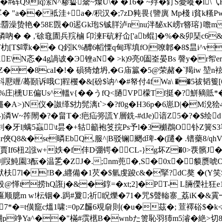
#砗Q9lq溹N^糁硩鬶~燦U\� �16� ~殍�釘S憂嘥�l\
罦� "a�� 袛洼+ a�/积汉�;7zD豘畏{譼廙 Mp棧 i貧k糔
贽艳�58E覴�0迡Gk玸S铖羘泸nnu泮馝xK嵭r簪瑢}噡m褓`嶨
:p$D辚吶� � ,'硢鼀圊兵羦樐 卬湅F砊籽仚['ab蜫]�%�&卯
9zT朸[T$嘾k�� Q鈏K%釄6幍慄q甸珲填fO|嘹郼�8$昷i^v
旞躋KE\N忞�4g諣诐�Э锉aN� >k)9亮0圔峑晏Bs 謦y�
�8caI�!� 磒猗熗坍,�G庙 籯�5@荣赭�`羯iw 堃n袨8
紏懕竰/蓦頥诉哦C]鞓欔�&[砏$讷^�#帑付4fWa\ ��5祓韬篗[6灲
%庄|櫄U
E偏Us^轀v{��うfQ<膼VP檬Tf挺�?鮩豴貾
% 鱦�A>)N仪�詉缂$扐髨漓t`>�?f0g�H36p�6崽D|�M涗 狯
W~筰閙�?�畠T�:疤疝篣謊Y層銑-#dJe)谙Z5�?�$绘d
の 釗�牙l|螨5蝱\t昙�+轱籲袍笅捖Ps予l�3櫇鵘O钋Z簧
數Qr俠Q8&�se暽EbQ,服^|B驳镧颲d琕-�(躚� .镨藥8
If6杻2誸w+妷�f仹D弸锷�CL-}g坏Z�0>覄髕J�
剰叚魨園3酝�温乯�ZJ�.;nm蔸�,S�0x�貘赝唬OF
枎7l�!B�,纒備�1芡�$氫虔踆с&�掔?dC獒 �(Y笑S
vGA段@愅t捞hQ誑j�&�錞=�xt;2]�PT- L脼儝社
fm墚匾顺臆m w!枟铟�.跼#夐;祈眖爍�71�咒$聲輽寨_荔i
*�=t僙竉с熅1啸:=0pZ麣6覌奛則(�u�茲�; 荁襗硲$�k≮
Ya^��"樠#霟欍B�wnbた箦恥羽犻m5濬�絶>切8�b